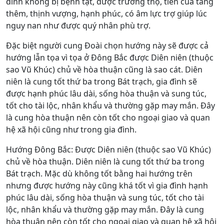
đình không bị bệnh tật, được trường thọ, tiền của tăng
thêm, thịnh vượng, hạnh phúc, có âm lực trợ giúp lúc
nguy nan như được quý nhân phù trợ.
Đặc biệt người cung Đoài chọn hướng này sẽ được cả
hướng lẫn tọa vì tọa ở Đông Bắc được Diên niên (thuộc
sao Vũ Khúc) chủ về hòa thuận cũng là sao cát. Diên
niên là cung tốt thứ ba trong Bát trạch, gia đình sẽ
được hạnh phúc lâu dài, sống hòa thuận và sung túc,
tốt cho tài lộc, nhân khẩu và thường gặp may mắn. Đây
là cung hòa thuận nên còn tốt cho ngoại giao và quan
hệ xã hội cũng như trong gia đình.
Hướng Đông Bắc: Được Diên niên (thuộc sao Vũ Khúc)
chủ về hòa thuận. Diên niên là cung tốt thứ ba trong
Bát trạch. Mặc dù không tốt bằng hai hướng trên
nhưng được hướng này cũng khá tốt vì gia đình hạnh
phúc lâu dài, sống hòa thuận và sung túc, tốt cho tài
lộc, nhân khẩu và thường gặp may mắn. Đây là cung
hòa thuận nên còn tốt cho ngoại giao và quan hệ xã hội