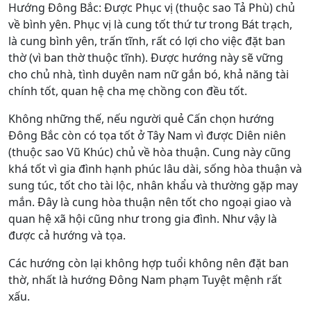
Hướng Đông Bắc: Được Phục vị (thuộc sao Tả Phù) chủ
về bình yên. Phục vị là cung tốt thứ tư trong Bát trạch,
là cung bình yên, trấn tĩnh, rất có lợi cho việc đặt ban
thờ (vì ban thờ thuộc tĩnh). Được hướng này sẽ vững
cho chủ nhà, tình duyên nam nữ gắn bó, khả năng tài
chính tốt, quan hệ cha mẹ chồng con đều tốt.
Không những thế, nếu người quẻ Cấn chọn hướng
Đông Bắc còn có tọa tốt ở Tây Nam vì được Diên niên
(thuộc sao Vũ Khúc) chủ về hòa thuận. Cung này cũng
khá tốt vì gia đình hạnh phúc lâu dài, sống hòa thuận và
sung túc, tốt cho tài lộc, nhân khẩu và thường gặp may
mắn. Đây là cung hòa thuận nên tốt cho ngoại giao và
quan hệ xã hội cũng như trong gia đình. Như vậy là
được cả hướng và tọa.
Các hướng còn lại không hợp tuổi không nên đặt ban
thờ, nhất là hướng Đông Nam phạm Tuyệt mệnh rất
xấu.