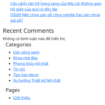
Cận cảnh căn hộ hạng sang của Miu Lê: Không gian
tối giản của quý cô độc lập
[2026] Nên chọn sàn gỗ công nghiệp hay sàn nhựa
giả gỗ?
Recent Comments
Không có bình luận nào để hiển thị.
Categories
Góc sống xanh
Khoe nhà đẹp
Phong thủy nội thất
Tin tức
Tips hay decor
Xu hướng Thiết kế Nội thất
Pages
Giới thiệu