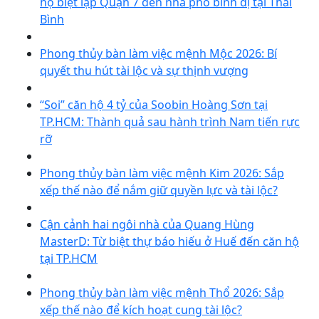
hộ biệt lập Quận 7 đến nhà phố bình dị tại Thái
Bình
Phong thủy bàn làm việc mệnh Mộc 2026: Bí
quyết thu hút tài lộc và sự thịnh vượng
“Soi” căn hộ 4 tỷ của Soobin Hoàng Sơn tại
TP.HCM: Thành quả sau hành trình Nam tiến rực
rỡ
Phong thủy bàn làm việc mệnh Kim 2026: Sắp
xếp thế nào để nắm giữ quyền lực và tài lộc?
Cận cảnh hai ngôi nhà của Quang Hùng
MasterD: Từ biệt thự báo hiếu ở Huế đến căn hộ
tại TP.HCM
Phong thủy bàn làm việc mệnh Thổ 2026: Sắp
xếp thế nào để kích hoạt cung tài lộc?