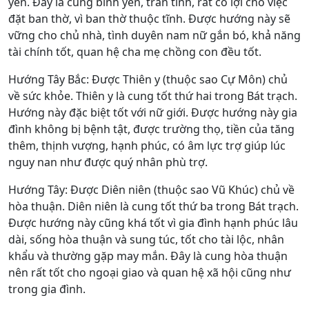
yên. Đây là cung bình yên, trấn tĩnh, rất có lợi cho việc
đặt ban thờ, vì ban thờ thuộc tĩnh. Được hướng này sẽ
vững cho chủ nhà, tình duyên nam nữ gắn bó, khả năng
tài chính tốt, quan hệ cha mẹ chồng con đều tốt.
Hướng Tây Bắc: Được Thiên y (thuộc sao Cự Môn) chủ
về sức khỏe. Thiên y là cung tốt thứ hai trong Bát trạch.
Hướng này đặc biệt tốt với nữ giới. Được hướng này gia
đình không bị bệnh tật, được trường thọ, tiền của tăng
thêm, thịnh vượng, hạnh phúc, có âm lực trợ giúp lúc
nguy nan như được quý nhân phù trợ.
Hướng Tây: Được Diên niên (thuộc sao Vũ Khúc) chủ về
hòa thuận. Diên niên là cung tốt thứ ba trong Bát trạch.
Được hướng này cũng khá tốt vì gia đình hạnh phúc lâu
dài, sống hòa thuận và sung túc, tốt cho tài lộc, nhân
khẩu và thường gặp may mắn. Đây là cung hòa thuận
nên rất tốt cho ngoại giao và quan hệ xã hội cũng như
trong gia đình.