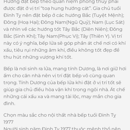
Hướng đặt bếp theo quan niệm phong thủy phải
được đặt ở vị trí “toạ hung hướng cát”. Gia chủ tuổi
Đinh Tỵ nên đặt bếp ở các hướng Bắc (Tuyệt Mệnh);
Đông (Hoạ Hại); Đông Nam(Ngũ Quỷ); Nam (Lục Sát)
và nhìn về các hướng tốt Tây Bắc (Diên Niên); Đông
Bắc (Sinh Khí); Tây Nam(Phục Vị); Tây (Thiên Y). Vị trí
này có ý nghĩa, bếp lửa sẽ góp phần át chế nơi có khí
xấu, tiêu rụi những âm khí, điều không tốt đẹp để
thu hút những vượng khí tốt.
Bếp là nơi sinh ra lửa, mang tính Dương, là nơi giữ hơi
ấm cho căn nhà nên vị trí đặt bếp vô cùng quan
trọng. Tính Dương của bếp lửa khi đặt ở vị trí tốt sẽ
giúp gia chủ điều hòa vận khí trong ngôi nhà. Át chế
những cái xấu xa và mang tài lộc, may mắn cho gia
đình.
Chọn màu sắc cho nội thất nhà bếp tuổi Đinh Tỵ
1977
Người sinh năm Đinh Tỵ 1977 thuộc mệnh thổ nên