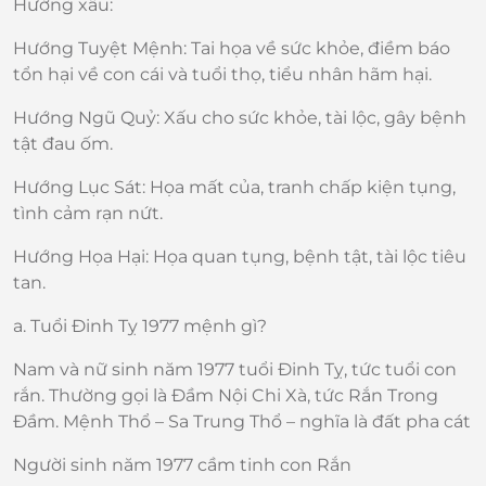
Hướng xấu:
Hướng Tuyệt Mệnh: Tai họa về sức khỏe, điềm báo
tổn hại về con cái và tuổi thọ, tiểu nhân hãm hại.
Hướng Ngũ Quỷ: Xấu cho sức khỏe, tài lộc, gây bệnh
tật đau ốm.
Hướng Lục Sát: Họa mất của, tranh chấp kiện tụng,
tình cảm rạn nứt.
Hướng Họa Hại: Họa quan tụng, bệnh tật, tài lộc tiêu
tan.
a. Tuổi Đinh Tỵ 1977 mệnh gì?
Nam và nữ sinh năm 1977 tuổi Đinh Tỵ, tức tuổi con
rắn. Thường gọi là Đầm Nội Chi Xà, tức Rắn Trong
Đầm. Mệnh Thổ – Sa Trung Thổ – nghĩa là đất pha cát
Người sinh năm 1977 cầm tinh con Rắn