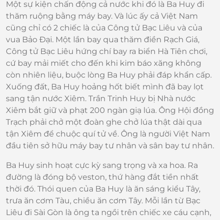
Một sự kiện chấn động cả nước khi đó là Ba Huy đi
thăm ruộng bằng máy bay. Và lúc ấy cả Việt Nam
cũng chỉ có 2 chiếc là của Công tử Bạc Liêu và của
vua Bảo Đại. Một lần bay qua thăm điền Rạch Giá,
Công tử Bạc Liêu hứng chí bay ra biển Hà Tiên chơi,
cứ bay mải miết cho đến khi kim báo xăng không
còn nhiên liệu, buộc lòng Ba Huy phải đáp khẩn cấp.
Xuống đất, Ba Huy hoảng hốt biết mình đã bay lọt
sang tận nước Xiêm. Trần Trinh Huy bị Nhà nước
Xiêm bắt giữ và phạt 200 ngàn giạ lúa. Ông Hội đồng
Trạch phải chở một đoàn ghe chở lúa thật dài qua
tận Xiêm để chuộc quí tử về. Ông là người Việt Nam
đầu tiên sở hữu máy bay tư nhân và sân bay tư nhân.
Ba Huy sinh hoạt cực kỳ sang trọng và xa hoa. Ra
đường là đóng bộ veston, thứ hàng đắt tiền nhất
thời đó. Thói quen của Ba Huy là ăn sáng kiểu Tây,
trưa ăn cơm Tàu, chiều ăn cơm Tây. Mỗi lần từ Bạc
Liêu đi Sài Gòn là ông ta ngồi trên chiếc xe cáu cạnh,