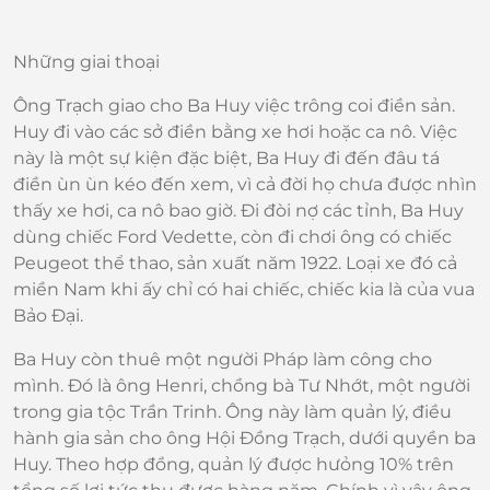
Những giai thoại
Ông Trạch giao cho Ba Huy việc trông coi điền sản.
Huy đi vào các sở điền bằng xe hơi hoặc ca nô. Việc
này là một sự kiện đặc biệt, Ba Huy đi đến đâu tá
điền ùn ùn kéo đến xem, vì cả đời họ chưa được nhìn
thấy xe hơi, ca nô bao giờ. Đi đòi nợ các tỉnh, Ba Huy
dùng chiếc Ford Vedette, còn đi chơi ông có chiếc
Peugeot thể thao, sản xuất năm 1922. Loại xe đó cả
miền Nam khi ấy chỉ có hai chiếc, chiếc kia là của vua
Bảo Đại.
Ba Huy còn thuê một người Pháp làm công cho
mình. Đó là ông Henri, chồng bà Tư Nhớt, một người
trong gia tộc Trần Trinh. Ông này làm quản lý, điều
hành gia sản cho ông Hội Đồng Trạch, dưới quyền ba
Huy. Theo hợp đồng, quản lý được hưỏng 10% trên