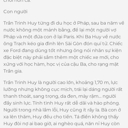
chơi hơn cả.
Con người
Trần Trinh Huy từng đi du học ở Pháp, sau ba năm về
nước không một mảnh bằng, để lại một người vợ
Pháp và một đứa con ở lại Paris. Khi Ba Huy về nước
ông Trạch kéo gia đình lên Sài Gòn đón quí tử. Chiếc
xe Ford đang dùng tốt nhưng ông nói nhân sự kiện
đặc biệt này phải sắm thêm một chiếc xe mới, cho
xứng với học hàm, học vị của cậu Ba, cho rạng mặt
Trần gia.
Trần Trinh Huy là người cao lớn, khoảng 1,70 m, lực
lưỡng nhưng không cục mịch, trái lại dáng người rất
thanh thoát, sang trọng, da đen, mày rậm… người
đầy sinh lực. Tính tình Huy rất dễ dãi và hào phóng.
Người trong nhà lầm lỗi, Huy cũng ít rầy la. Bà con ở
xa lên thăm, Huy đều cho tiền. Tá điền không thấy
Huy đòi nợ ai bao giờ, ai nghèo quá, năn nỉ Huy còn