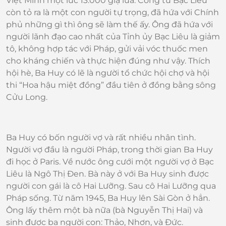
Việt Minh một lúc 13.000 giạ lúa. Công tử Bạc Liêu
còn tỏ ra là một con người tự trọng, đã hứa với Chính
phủ những gì thì ông sẽ làm thế ấy. Ông đã hứa với
người lãnh đạo cao nhất của Tỉnh ủy Bạc Liêu là giảm
tô, không hợp tác với Pháp, gửi vải vóc thuốc men
cho kháng chiến và thực hiện đúng như vậy. Thích
hội hè, Ba Huy có lẽ là người tổ chức hội chợ và hội
thi “Hoa hậu miệt đồng” đầu tiên ở đồng bằng sông
Cửu Long.
Ba Huy có bốn người vợ và rất nhiều nhân tình.
Người vợ đầu là người Pháp, trong thời gian Ba Huy
đi học ở Paris. Về nước ông cưới một người vợ ở Bạc
Liêu là Ngô Thị Đen. Bà này ở với Ba Huy sinh được
người con gái là cô Hai Lưỡng. Sau cô Hai Lưỡng qua
Pháp sống. Từ năm 1945, Ba Huy lên Sài Gòn ở hẳn.
Ông lấy thêm một bà nữa (bà Nguyễn Thị Hai) và
sinh được ba người con: Thảo, Nhơn, và Đức.