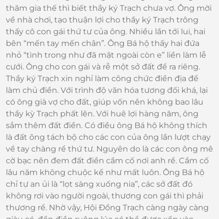
thăm gia thế thì biết thầy ký Trạch chưa vợ. Ông mời
về nhà chơi, tạo thuận lợi cho thầy ký Trạch trông
thấy cô con gái thứ tư của ông. Nhiều lần tới lui, hai
bên “mến tay mến chân”. Ông Bá hộ thấy hai đứa
nhỏ “tình trong như đã mặt ngoài còn e” liền làm lễ
cưới. Ông cho con gái và rễ một sở đất để ra riêng.
Thầy ký Trạch xin nghỉ làm công chức điền địa để
làm chủ điền. Với trình độ văn hóa tương đối khá, lại
có ông già vợ cho đất, giúp vốn nên không bao lâu
thầy kỳ Trạch phất lên. Với huê lợi hàng năm, ông
sắm thêm đất điền. Có điều ông Bá hộ không thích
là đất ông tách bộ cho các con của ông lần lượt chạy
về tay chàng rể thứ tư. Nguyên do là các con ông mê
cờ bạc nên đem đất điền cầm cố nơi anh rể. Cầm cố
lâu năm không chuộc kể như mất luôn. Ông Bá hộ
chỉ tự an ủi là “lọt sàng xuống nia”, các sở đất đó
không rơi vào người ngoài, thương con gái thì phải
thương rể. Nhờ vậy, Hội Đồng Trạch càng ngày càng