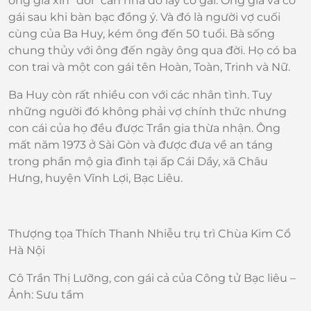
ông già xin “đổi” căn nhà đó lấy cô gái. Ông già và cô
gái sau khi bàn bạc đồng ý. Và đó là người vợ cuối
cùng của Ba Huy, kém ông đến 50 tuổi. Bà sống
chung thủy với ông đến ngày ông qua đời. Họ có ba
con trai và một con gái tên Hoàn, Toàn, Trinh và Nữ.
Ba Huy còn rất nhiều con với các nhân tình. Tuy
những người đó không phải vợ chính thức nhưng
con cái của họ đều được Trần gia thừa nhận. Ông
mất năm 1973 ở Sài Gòn và được đưa về an táng
trong phần mộ gia đình tại ấp Cái Dầy, xã Châu
Hưng, huyện Vĩnh Lợi, Bạc Liêu.
Thượng tọa Thích Thanh Nhiễu trụ trì Chùa Kim Cổ
Hà Nội
Cô Trần Thị Lưỡng, con gái cả của Công tử Bạc liêu –
Ảnh: Sưu tầm