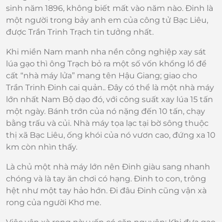
sinh năm 1896, không biết mất vào năm nào. Đinh là
một người trong bảy anh em của công tử Bạc Liêu,
được Trần Trinh Trạch tin tưởng nhất.
Khi miền Nam manh nha nền công nghiệp xay sát
lúa gạo thì ông Trạch bỏ ra một số vốn khổng lồ để
cất “nhà máy lửa” mang tên Hậu Giang; giao cho
Trần Trinh Đinh cai quản.. Đây có thể là một nhà máy
lớn nhất Nam Bộ dạo đó, với công suất xay lúa 15 tấn
một ngày. Bánh trớn của nó nặng đến 10 tấn, chạy
bằng trấu và củi. Nhà máy tọa lạc tại bờ sông thuộc
thị xã Bạc Liêu, ống khói của nó vươn cao, đứng xa 10
km còn nhìn thấy.
Là chủ một nhà máy lớn nên Đinh giàu sang nhanh
chóng và là tay ăn chơi có hạng. Đinh to con, trông
hệt như một tay hảo hớn. Đi đâu Đinh cũng vận xà
rong của người Khơ me.