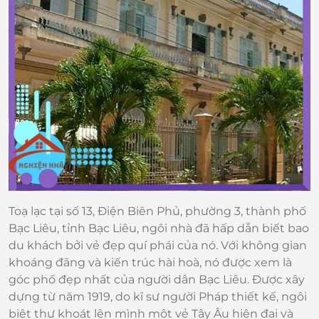
Toạ lạc tại số 13, Điện Biên Phủ, phường 3, thành phố
Bạc Liêu, tỉnh Bạc Liêu, ngôi nhà đã hấp dẫn biết bao
du khách bởi vẻ đẹp quí phái của nó. Với không gian
khoáng đãng và kiến trúc hài hoà, nó được xem là
góc phố đẹp nhất của người dân Bạc Liêu. Được xây
dựng từ năm 1919, do kĩ sư người Pháp thiết kế, ngôi
biệt thự khoát lên mình một vẻ Tây Âu hiện đại và