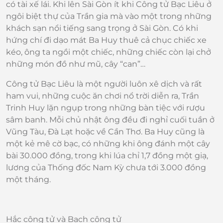
có tài xế lái. Khi lên Sài Gòn ít khi Công tử Bạc Liêu ở
ngôi biệt thự của Trần gia mà vào một trong những
khách sạn nổi tiếng sang trọng ở Sài Gòn. Có khi
hứng chí đi dạo mát Ba Huy thuê cả chục chiếc xe
kéo, ông ta ngồi một chiếc, những chiếc còn lại chở
những món đồ như mũ, cây “can”…
Công tử Bạc Liêu là một người luôn xê dịch và rất
ham vui, những cuộc ăn chơi nổ trời diễn ra, Trần
Trinh Huy lặn ngụp trong những bàn tiệc với rượu
sâm banh. Mỗi chủ nhật ông đều đi nghỉ cuối tuần ở
Vũng Tàu, Đà Lạt hoặc về Cần Thơ. Ba Huy cũng là
một kẻ mê cờ bạc, có những khi ông đánh một cây
bài 30.000 đồng, trong khi lúa chỉ 1,7 đồng một giạ,
lương của Thống đốc Nam Kỳ chưa tới 3.000 đồng
một tháng.
Hắc công tử và Bạch công tử