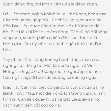
cũng đáng chê, chỉ Phan Kim Cân là đáng khen.
Bởi Cân trọng nghĩa khinh tài, ai khó khăn, hoạn nạn
Cân đều ra tay giúp đỡ. Lúc chí sĩ Nguyễn An Ninh
đến Bạc Liêu được Cân tìm mời về nhà khoản đãi.
Khi Bạc Liêu bị Pháp chiếm đóng, Cân rũ bỏ đời sống
vàng son, ra bưng biền chiến đấu; sau được Việt
Minh giao làm ủy viên tài chính ngân khố tỉnh Bạc
Liêu.
Tuy nhiên, Cân cũng không tránh được máu chơi
ngông của dòng họ. Một lần, cưỡi ngựa về Vĩnh
Hưng chơi, gặp ở bờ sông một cô gái đẹp mê hồn,
Cân ngẫn người tới mức buông cả cương ngựa.
(Sau này Cân mới biết cô gái đó là con út của Bá hộ
Bành Tòng Mậu, một điền chủ lớn trong vùng). Trấn
tĩnh lại, Cân liền quay ngựa về Bạc Liêu, lấy ca nô,
xách súng đến bắt cóc cô gái.