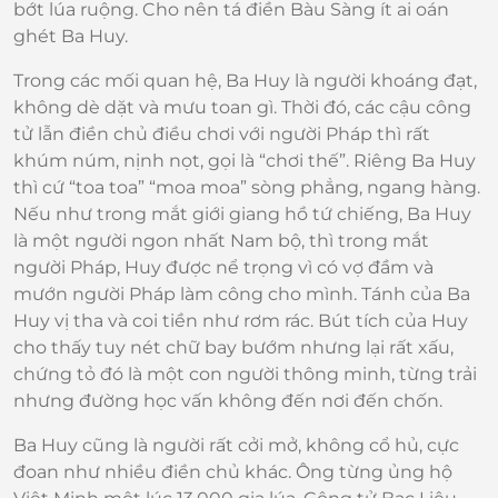
bớt lúa ruộng. Cho nên tá điền Bàu Sàng ít ai oán
ghét Ba Huy.
Trong các mối quan hệ, Ba Huy là người khoáng đạt,
không dè dặt và mưu toan gì. Thời đó, các cậu công
tử lẫn điền chủ điều chơi với người Pháp thì rất
khúm núm, nịnh nọt, gọi là “chơi thế”. Riêng Ba Huy
thì cứ “toa toa” “moa moa” sòng phẳng, ngang hàng.
Nếu như trong mắt giới giang hồ tứ chiếng, Ba Huy
là một người ngon nhất Nam bộ, thì trong mắt
người Pháp, Huy được nể trọng vì có vợ đầm và
mướn người Pháp làm công cho mình. Tánh của Ba
Huy vị tha và coi tiền như rơm rác. Bút tích của Huy
cho thấy tuy nét chữ bay bướm nhưng lại rất xấu,
chứng tỏ đó là một con người thông minh, từng trải
nhưng đường học vấn không đến nơi đến chốn.
Ba Huy cũng là người rất cởi mở, không cổ hủ, cực
đoan như nhiều điền chủ khác. Ông từng ủng hộ