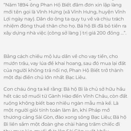
“Năm 1894 ông Phan Hộ Biết đâm đơn xin lập làng
mới tên gọi là Vĩnh Hưng (xã Vĩnh Hưng, huyện Vĩnh
Lợi ngày nay). Dân do ông ta quy tụ về và chịu trách
nhiệm đóng thuế thân cho họ. Bá hộ Bì đã bỏ tiền ra
xây dựng nhà việc (công sở làng ) trị giá 200 đồng …”.
Bằng cách chiêu mộ lưu dân về cho vay tiền, cho
mướn trâu, vay lúa để khai hoang, sau đó mua lại đất
của người không trả nổi nợ, Phan Hộ Biết trở thành
một đại điền chủ lớn nhất Bạc Liêu.
Con cháu ông ta kể rằng: Bá hộ Bì là chủ sở hữu hầu
hết các sở muối từ Gành Hào đến Vĩnh Châu, còn đất
ruộng không biết bao nhiêu ngàn mẫu mà kể. Là
một người giỏi tính toán làm ăn, khi Pháp mở
thương cảng Sài Gòn, đào xong sông Bạc Liêu; Bá hộ
Bì liền sắm một đoàn ghe chài hàng trăm chiếc đi