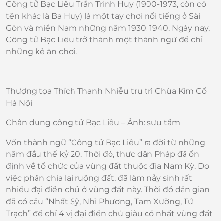
Công tử Bạc Liêu Trần Trinh Huy (1900-1973, còn có
tên khác là Ba Huy) là một tay chơi nổi tiếng ở Sài
Gòn và miền Nam những năm 1930, 1940. Ngày nay,
Công tử Bạc Liêu trở thành một thành ngữ để chỉ
những kẻ ăn chơi.
Thượng tọa Thích Thanh Nhiễu trụ trì Chùa Kim Cổ
Hà Nội
Chân dung công tử Bạc Liêu – Ảnh: sưu tầm
Vốn thành ngữ “Công tử Bạc Liêu” ra đời từ những
năm đầu thế kỷ 20. Thời đó, thực dân Pháp đã ổn
định về tổ chức của vùng đất thuộc địa Nam Kỳ. Do
việc phân chia lại ruộng đất, đã làm nảy sinh rất
nhiều đại điền chủ ở vùng đất này. Thời đó dân gian
đã có câu “Nhất Sỹ, Nhì Phương, Tam Xường, Tứ
Trạch” để chỉ 4 vị đại điền chủ giàu có nhất vùng đất