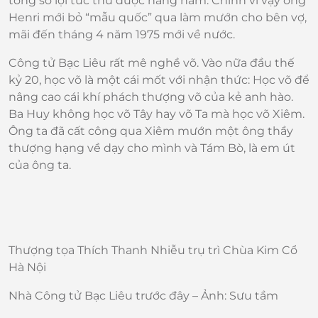
tổng số lợi tức thu được hàng năm. Chính vì vậy ông
Henri mới bỏ “mẫu quốc” qua làm mướn cho bên vợ,
mãi đến tháng 4 năm 1975 mới về nước.
Công tử Bạc Liêu rất mê nghề võ. Vào nữa đầu thế
kỷ 20, học võ là một cái mốt với nhận thức: Học võ để
nâng cao cái khí phách thượng võ của kẻ anh hào.
Ba Huy không học võ Tây hay võ Ta mà học võ Xiêm.
Ông ta đã cất công qua Xiêm mướn một ông thầy
thượng hạng về dạy cho mình và Tám Bò, là em út
của ông ta.
Thượng tọa Thích Thanh Nhiễu trụ trì Chùa Kim Cổ
Hà Nội
Nhà Công tử Bạc Liêu trước đây – Ảnh: Sưu tầm