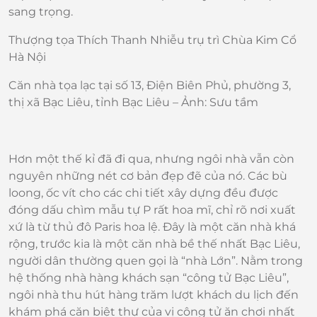
sang trọng.
Thượng tọa Thích Thanh Nhiễu trụ trì Chùa Kim Cổ
Hà Nội
Căn nhà tọa lạc tại số 13, Điện Biên Phủ, phường 3,
thị xã Bạc Liêu, tỉnh Bạc Liêu – Ảnh: Sưu tầm
Hơn một thế kỉ đã đi qua, nhưng ngôi nhà vẫn còn
nguyên những nét cơ bản đẹp đẽ của nó. Các bù
loong, ốc vít cho các chi tiết xây dựng đều được
đóng dấu chìm mẫu tự P rất hoa mĩ, chỉ rõ nơi xuất
xứ là từ thủ đô Paris hoa lệ. Đây là một căn nhà khá
rộng, trước kia là một căn nhà bề thế nhất Bạc Liêu,
người dân thường quen gọi là “nhà Lớn”. Nằm trong
hệ thống nhà hàng khách sạn “công tử Bạc Liêu”,
ngôi nhà thu hút hàng trăm lượt khách du lịch đến
khám phá căn biệt thự của vị công tử ăn chơi nhất