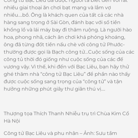
Công tử Bạc Liêu đã được người ta biết đến với rất
nhiều giai thoại ăn chơi bạt mạng và lắm vợ
nhiều….bồ. Ông là khách quen của tất cả các nhà
hàng sang trọng ở Sài Gòn, đánh bạc với số tiền
khổng lồ và lái máy bay đi thăm ruộng. Là người hào
hoa, phong nhã, cách ăn chơi khá phóng khoáng,
ông đã từng đốt tiền nấu chè với công tử Phước-
thường được gọi là Bạch công tử…Cuộc sống của các
công tủ thời đó giống như cuộc sống của các đế
vương vậy. Vì thế, khi đến với Bạc Liêu, bạn hãy thử
ghé thăm nhà “công tử Bạc Liêu” để phần nào thấy
được cuộc sống sang trọng của “công tử” và tận
hưởng những phút giây thư giãn thú vị….
Thượng tọa Thích Thanh Nhiễu trụ trì Chùa Kim Cổ
Hà Nội
Công tử Bạc Liêu và phu nhân – Ảnh: Sưu tầm