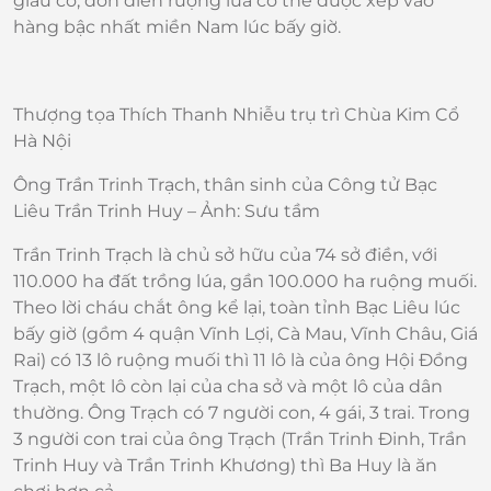
giàu có, đồn điền ruộng lúa có thể được xếp vào
hàng bậc nhất miền Nam lúc bấy giờ.
Thượng tọa Thích Thanh Nhiễu trụ trì Chùa Kim Cổ
Hà Nội
Ông Trần Trinh Trạch, thân sinh của Công tử Bạc
Liêu Trần Trinh Huy – Ảnh: Sưu tầm
Trần Trinh Trạch là chủ sở hữu của 74 sở điền, với
110.000 ha đất trồng lúa, gần 100.000 ha ruộng muối.
Theo lời cháu chắt ông kể lại, toàn tỉnh Bạc Liêu lúc
bấy giờ (gồm 4 quận Vĩnh Lợi, Cà Mau, Vĩnh Châu, Giá
Rai) có 13 lô ruộng muối thì 11 lô là của ông Hội Đồng
Trạch, một lô còn lại của cha sở và một lô của dân
thường. Ông Trạch có 7 người con, 4 gái, 3 trai. Trong
3 người con trai của ông Trạch (Trần Trinh Đinh, Trần
Trinh Huy và Trần Trinh Khương) thì Ba Huy là ăn