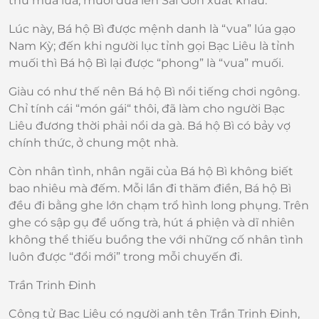
thu mua lúa, muối đưa lên Sài Gòn xuất khẩu.
Lúc này, Bá hộ Bì được mệnh danh là “vua” lúa gạo
Nam Kỳ; đến khi người lục tỉnh gọi Bạc Liêu là tỉnh
muối thì Bá hộ Bì lại được “phong” là “vua” muối.
Giàu có như thế nên Bá hộ Bì nổi tiếng chơi ngông.
Chỉ tính cái “món gái“ thôi, đã làm cho người Bạc
Liêu đương thời phải nổi da gà. Bá hộ Bì có bảy vợ
chính thức, ở chung một nhà.
Còn nhân tình, nhân ngãi của Bá hộ Bì không biết
bao nhiêu mà đếm. Mỗi lần đi thăm điền, Bá hộ Bì
đều đi bằng ghe lớn chạm trổ hình long phụng. Trên
ghe có sập gụ để uống trà, hút á phiện và dĩ nhiên
không thể thiếu buồng the với những cố nhân tình
luôn được “đổi mới” trong mỗi chuyến đi.
Trần Trinh Đinh
Công tử Bạc Liêu có người anh tên Trần Trinh Đinh,