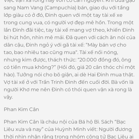
Việc vận xà rong này vốn có căn nguyên: Khi đưa gạo
sang Nam Vang (Campuchia) bán, giao du với tầng
lớp giàu có ở đó, Đinh quen với một tay tài xế xe
trong cung vua, có người vợ đẹp mê hồn. Trong một
lần Đinh đãi tiệc, tay tài xế mang vợ theo, khiến Đinh
bị hút hồn, nhìn mê mải. Đã quen với cách ăn nói của
dân cậu, Đinh ngỏ ý với gã tài xế: “Mày bán vợ cho
tao, bao nhiêu tao cũng mua“. Tài xế nổi nóng,
nhưng kìm được, thách thức: “20.000 đồng đó, ông
có tiền mua không?” (Hồi đó, giá 20 cân thóc chỉ một
hào). Tưởng nói cho bõ giận, ai dè Hai Đinh mua thật.
Vợ tài xế ở với Trần Trinh Đinh đến cuối đời. Bà vốn là
người Khơ me nên Đinh có thói quen vận xà rong là
vậy.
Phan Kim Cân
Phan Kim Cân là cháu nội của Bá hộ Bì. Sách “Bạc
Liêu xưa và nay” của Huỳnh Minh viết: Người đương
thời nhìn nhận rằng trong nhóm công tử Bạc Liêu ai