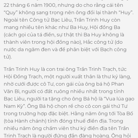
22 tháng 6 năm 1900, nhưng do cho rằng cái tên
“Quy” không sang trọng nên ông đổi lại thành “Huy”.
Ngoài tên Công tử Bạc Liêu, Trần Trinh Huy còn
mang nhiều tên khác như Ba Huy, Hội đồng Ba
(cách gọi của tá điền, sự thật thì Ba Huy không là
thành viên trong hội đồng nào), Hắc công tử (do
nước da ngăm đen và để phân biệt với Bạch công
tử).
Trần Trinh Huy là con trai ông Trần Trinh Trạch, tức
Hội Đồng Trạch, một người xuất thân là thư ký làng,
nhờ cưới được cô Tư, con gái của ông bá hộ Phan
Văn Bì, người có đất ruông nhiều nhất trong tỉnh
Bạc Liêu, người ta tặng cho ông Bá hộ là “Vua lúa gạo
Nam Kỳ”. Ông Bá hộ chọn rể cho cô con gái thứ Tư
trong trường hợp đặc biệt. Hằng năm ông tới Tòa Bố
(tòa Hành chánh) tỉnh đóng thuế điền địa. Trong
nhiều năm ông chấm viên thư ký điền địa tên Trần
Trinh Trạch là người đứng đắn đàng hoàng. Ông hỏi