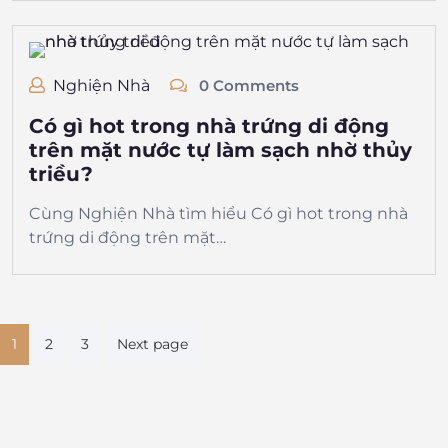
Nghiện Nhà
0 Comments
Có gì hot trong nhà trứng di động
trên mặt nước tự làm sạch nhờ thủy
triều?
Cùng Nghiện Nhà tìm hiểu Có gì hot trong nhà
trứng di động trên mặt…
Phân
1
2
3
Next page
trang
bài
viết