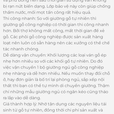
và phủ bóng nên sau thời gian sử dụng vẫn không
bị rạn nứt biến dạng. Lớp bảo vệ này còn giúp chống
thấm nước, mối mọt tấn công rất hiệu quả.
Thi công nhanh: So với giường gỗ tự nhiên thì
giường gỗ công nghiệp có thời gian thi công nhanh
hơn. Bởi thợ không mất công, mất thời gian để xẻ
gỗ. Các phôi gỗ công nghiệp được sản xuất hàng
loạt nên luôn có sẵn hàng nên các xưởng có thể chế
tác nhanh chóng.
Dễ dàng vận chuyển: Khối lượng các loại ván gỗ ép
nhẹ hơn nhiều so với các khối gỗ tự nhiên. Do đó
việc vận chuyển 1 bộ giường ngủ gỗ công nghiệp
nhẹ nhàng và dễ hơn nhiều. Nếu muốn thay đổi chỗ
ở, hay đơn giản là bố trí lại phòng ngủ, sắp xếp nội
thất thì bạn có thể tự mình di chuyển giường. Thậm
chí những mẫu giường ngủ có ngăn kéo cũng tháo
ra lắp vào dễ dàng.
Giá thành hợp lý: Nhờ tận dụng các nguyên liệu tái
sinh từ gỗ tự nhiên, đồng thời chi phí sản xuất và