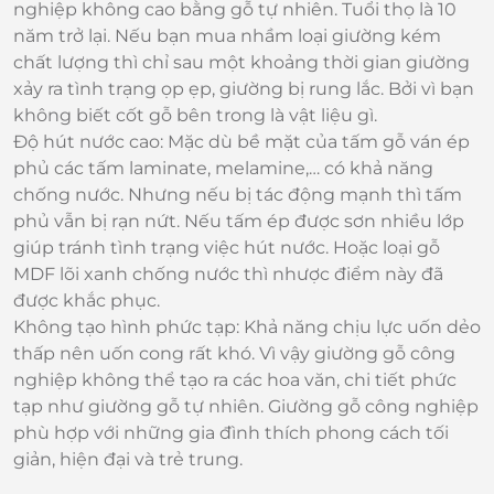
nghiệp không cao bằng gỗ tự nhiên. Tuổi thọ là 10
năm trở lại. Nếu bạn mua nhầm loại giường kém
chất lượng thì chỉ sau một khoảng thời gian giường
xảy ra tình trạng ọp ẹp, giường bị rung lắc. Bởi vì bạn
không biết cốt gỗ bên trong là vật liệu gì.
Độ hút nước cao: Mặc dù bề mặt của tấm gỗ ván ép
phủ các tấm laminate, melamine,… có khả năng
chống nước. Nhưng nếu bị tác động mạnh thì tấm
phủ vẫn bị rạn nứt. Nếu tấm ép được sơn nhiều lớp
giúp tránh tình trạng việc hút nước. Hoặc loại gỗ
MDF lõi xanh chống nước thì nhược điểm này đã
được khắc phục.
Không tạo hình phức tạp: Khả năng chịu lực uốn dẻo
thấp nên uốn cong rất khó. Vì vậy giường gỗ công
nghiệp không thể tạo ra các hoa văn, chi tiết phức
tạp như giường gỗ tự nhiên. Giường gỗ công nghiệp
phù hợp với những gia đình thích phong cách tối
giản, hiện đại và trẻ trung.