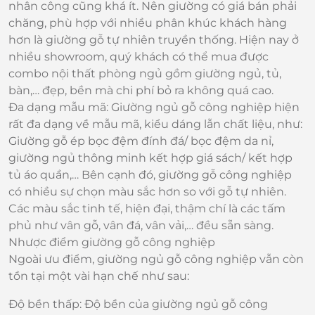
nhân công cũng khá ít. Nên giường có giá bán phải
chăng, phù hợp với nhiều phân khúc khách hàng
hơn là giường gỗ tự nhiên truyền thống. Hiện nay ở
nhiều showroom, quý khách có thể mua được
combo nội thất phòng ngủ gồm giường ngủ, tủ,
bàn,… đẹp, bền mà chi phí bỏ ra không quá cao.
Đa dạng mẫu mã: Giường ngủ gỗ công nghiệp hiện
rất đa dạng về mẫu mã, kiểu dáng lẫn chất liệu, như:
Giường gỗ ép bọc đệm đính đá/ bọc đệm da nỉ,
giường ngủ thông minh kết hợp giá sách/ kết hợp
tủ áo quần,… Bên cạnh đó, giường gỗ công nghiệp
có nhiều sự chọn màu sắc hơn so với gỗ tự nhiên.
Các màu sắc tinh tế, hiện đại, thậm chí là các tấm
phủ như vân gỗ, vân đá, vân vải,… đều sẵn sàng.
Nhược điểm giường gỗ công nghiệp
Ngoài ưu điểm, giường ngủ gỗ công nghiệp vẫn còn
tồn tại một vài hạn chế như sau:
Độ bền thấp: Độ bền của giường ngủ gỗ công