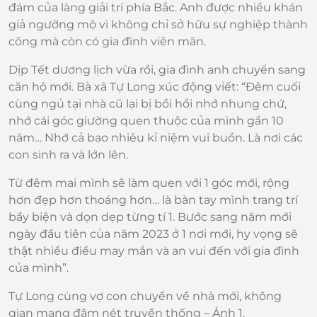
đám của làng giải trí phía Bắc. Anh được nhiều khán
giả ngưỡng mộ vì không chỉ sở hữu sự nghiệp thành
công mà còn có gia đình viên mãn.
Dịp Tết dương lịch vừa rồi, gia đình anh chuyển sang
căn hộ mới. Bà xã Tự Long xúc động viết: “Đêm cuối
cùng ngủ tại nhà cũ lại bị bồi hồi nhớ nhung chứ,
nhớ cái góc giường quen thuộc của mình gần 10
năm… Nhớ cả bao nhiêu kỉ niệm vui buồn. Là nơi các
con sinh ra và lớn lên.
Từ đêm mai mình sẽ làm quen với 1 góc mới, rộng
hơn đẹp hơn thoáng hơn… là bàn tay mình trang trí
bầy biện và dọn dẹp từng tí 1. Bước sang năm mới
ngày đầu tiên của năm 2023 ở 1 nơi mới, hy vọng sẽ
thật nhiều điều may mắn và an vui đến với gia đình
của mình”.
Tự Long cùng vợ con chuyển về nhà mới, không
gian mang đậm nét truyền thống – Ảnh 1.