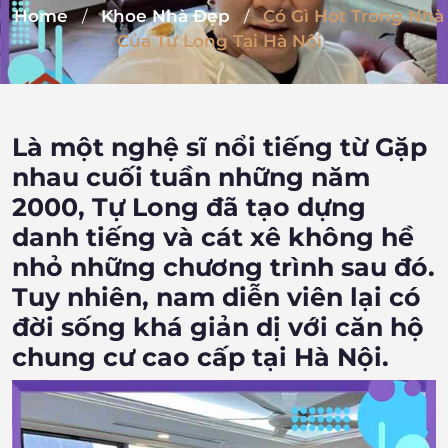
Home
Khoe Nhà Đẹp
Có Gì Hot Trong Nhà
/
/
Của Tự Long Tại Hà Nội
Là một nghệ sĩ nổi tiếng từ Gặp
nhau cuối tuần những năm
2000, Tự Long đã tạo dựng
danh tiếng và cát xê không hề
nhỏ những chương trình sau đó.
Tuy nhiên, nam diễn viên lại có
đời sống khá giản dị với căn hộ
chung cư cao cấp tại Hà Nội.