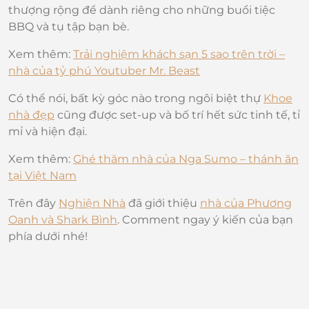
thượng rộng để dành riêng cho những buổi tiệc
BBQ và tụ tập bạn bè.
Xem thêm:
Trải nghiệm khách sạn 5 sao trên trời –
nhà của tỷ phú Youtuber Mr. Beast
Có thể nói, bất kỳ góc nào trong ngôi biệt thự
Khoe
nhà đẹp
cũng được set-up và bố trí hết sức tinh tế, tỉ
mỉ và hiện đại.
Xem thêm:
Ghé thăm nhà của Nga Sumo – thánh ăn
tại Việt Nam
Trên đây
Nghiện Nhà
đã giới thiệu
nhà của Phương
Oanh và Shark Bình
. Comment ngay ý kiến của bạn
phía dưới nhé!