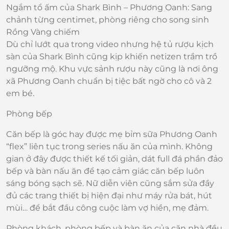
Ngắm tổ ấm của Shark Bình – Phương Oanh: Sang
chảnh từng centimet, phòng riêng cho song sinh
Rồng Vàng chiếm
Dù chỉ lướt qua trong video nhưng hệ tủ rượu kịch
sàn của Shark Bình cũng kịp khiến netizen trầm trồ
ngưỡng mộ. Khu vực sảnh rượu này cũng là nơi ông
xã Phương Oanh chuẩn bị tiệc bất ngờ cho cô và 2
em bé.
Phòng bếp
Căn bếp là góc hay được mẹ bỉm sữa Phương Oanh
“flex” liên tục trong series nấu ăn của mình. Không
gian ở đây được thiết kế tối giản, dát full đá phần đảo
bếp và bàn nấu ăn để tạo cảm giác căn bếp luôn
sáng bóng sạch sẽ. Nữ diễn viên cũng sắm sửa đầy
đủ các trang thiết bị hiện đại như máy rửa bát, hút
mùi… để bắt đầu công cuộc làm vợ hiền, mẹ đảm.
Phòng khách, phòng bếp và bàn ăn của căn nhà đều