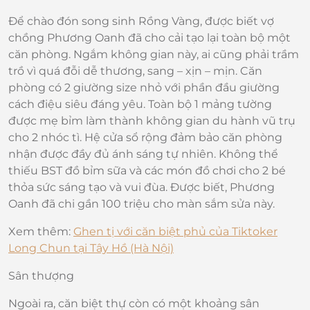
Để chào đón song sinh Rồng Vàng, được biết vợ
chồng Phương Oanh đã cho cải tạo lại toàn bộ một
căn phòng. Ngắm không gian này, ai cũng phải trầm
trồ vì quá đỗi dễ thương, sang – xịn – mịn. Căn
phòng có 2 giường size nhỏ với phần đầu giường
cách điệu siêu đáng yêu. Toàn bộ 1 mảng tường
được mẹ bỉm làm thành không gian du hành vũ trụ
cho 2 nhóc tì. Hệ cửa sổ rộng đảm bảo căn phòng
nhận được đầy đủ ánh sáng tự nhiên. Không thể
thiếu BST đồ bỉm sữa và các món đồ chơi cho 2 bé
thỏa sức sáng tạo và vui đùa. Được biết, Phương
Oanh đã chi gần 100 triệu cho màn sắm sửa này.
Xem thêm:
Ghen tị với căn biệt phủ của Tiktoker
Long Chun tại Tây Hồ (Hà Nội)
Sân thượng
Ngoài ra, căn biệt thự còn có một khoảng sân