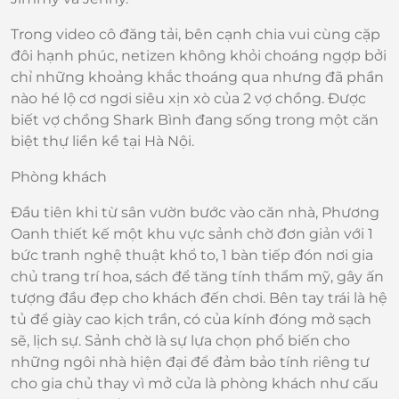
Trong video cô đăng tải, bên cạnh chia vui cùng cặp
đôi hạnh phúc, netizen không khỏi choáng ngợp bởi
chỉ những khoảng khắc thoáng qua nhưng đã phần
nào hé lộ cơ ngơi siêu xịn xò của 2 vợ chồng. Được
biết vợ chồng Shark Bình đang sống trong một căn
biệt thự liền kề tại Hà Nội.
Phòng khách
Đầu tiên khi từ sân vườn bước vào căn nhà, Phương
Oanh thiết kế một khu vực sảnh chờ đơn giản với 1
bức tranh nghệ thuật khổ to, 1 bàn tiếp đón nơi gia
chủ trang trí hoa, sách để tăng tính thẩm mỹ, gây ấn
tượng đầu đẹp cho khách đến chơi. Bên tay trái là hệ
tủ để giày cao kịch trần, có của kính đóng mở sạch
sẽ, lịch sự. Sảnh chờ là sự lựa chọn phổ biến cho
những ngôi nhà hiện đại để đảm bảo tính riêng tư
cho gia chủ thay vì mở cửa là phòng khách như cấu